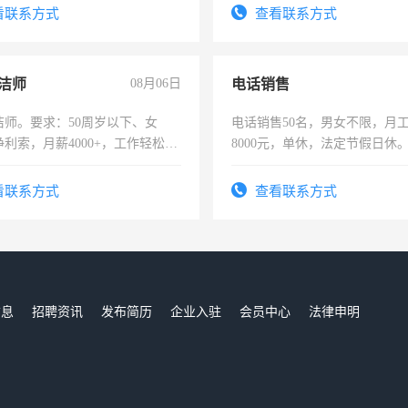
-3个月，转正后交纳五险，
表或者有医学资质的优先，底薪
看联系方式
查看联系方式
交五险。
洁师
08月06日
电话销售
洁师。要求：50周岁以下、女
电话销售50名，男女不限，月工资
利索，月薪4000+，工作轻松，
8000元，单休，法定节假日休
活，不需坐班，适合宝妈、全职
。
看联系方式
查看联系方式
信息
招聘资讯
发布简历
企业入驻
会员中心
法律申明
们