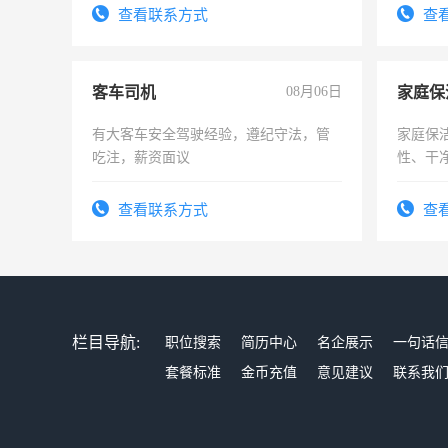
4500。
试用期1
查看联系方式
查
客车司机
08月06日
家庭保
有大客车安全驾驶经验，遵纪守法，管
家庭保
吃注，薪资面议
性、干净
时间灵
太太等
查看联系方式
查
栏目导航:
职位搜索
简历中心
名企展示
一句话
套餐标准
金币充值
意见建议
联系我