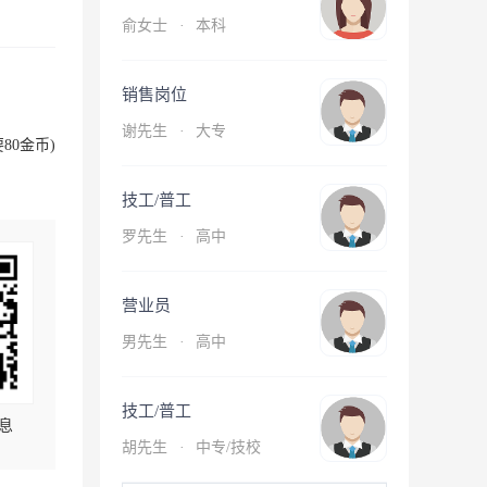
俞女士
·
本科
销售岗位
谢先生
·
大专
80金币)
技工/普工
罗先生
·
高中
营业员
男先生
·
高中
技工/普工
息
胡先生
·
中专/技校