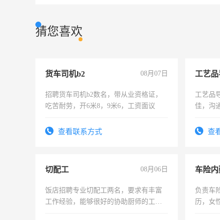
猜您喜欢
货车司机b2
08月07日
工艺品
招聘货车司机b2数名，带从业资格证，
工艺品导
吃苦耐劳，开6米8，9米6，工资面议
佳，沟
上进心
查看联系方式
查
切配工
08月06日
车险内
饭店招聘专业切配工两名，要求有丰富
负责车
工作经验，能够很好的协助厨师的工
历，女性
作。包吃住，每月有公休，工资3500-
操作，