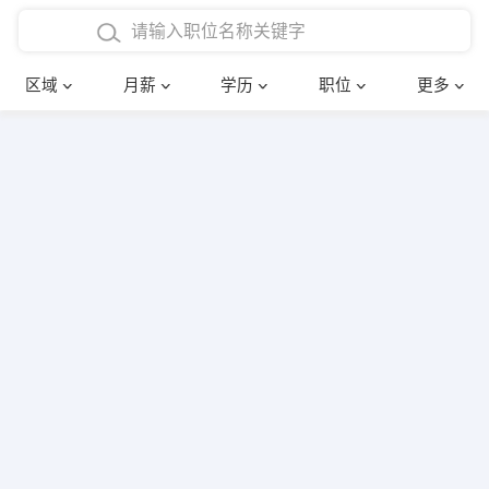
4000-5000元
本科
行政后勤
建筑装潢
确定
区域
月薪
学历
职位
更多
5000-8000元
硕士
销售岗位
教师
8000-12000元
博士
文员
护士
12000-20000元
财务会计
传单派发
其他
超市零售
促销导购
网络IT
保健按摩
快递员
前台接待
收银员
技术员/工程师
水电/机修
部门经理